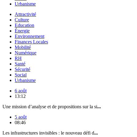
Urbanisme
Attractivité
Culture
Education
Énergie
Environnement
Finances Locales
Mobilité
Numérique
RH
Santé
Sécurité
Social
Urbanisme
6 août
13:12
Une mission d’analyse et de propositions sur la si
...
5 août
08:46
Les infrastructures invisibles : le nouveau défi d
...