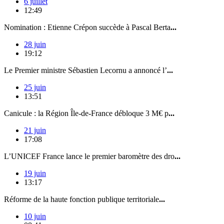
6 juillet
12:49
Nomination : Etienne Crépon succède à Pascal Berta
...
28 juin
19:12
Le Premier ministre Sébastien Lecornu a annoncé l’
...
25 juin
13:51
Canicule : la Région Île-de-France débloque 3 M€ p
...
21 juin
17:08
L’UNICEF France lance le premier baromètre des dro
...
19 juin
13:17
Réforme de la haute fonction publique territoriale
...
10 juin