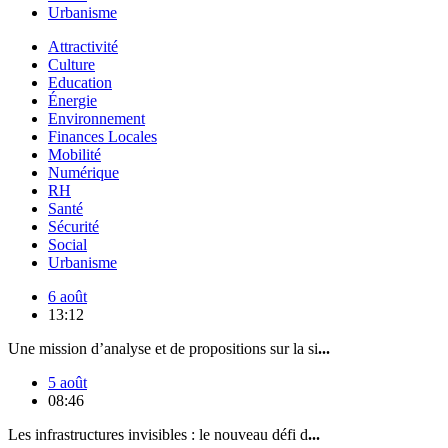
Urbanisme
Attractivité
Culture
Education
Énergie
Environnement
Finances Locales
Mobilité
Numérique
RH
Santé
Sécurité
Social
Urbanisme
6 août
13:12
Une mission d’analyse et de propositions sur la si
...
5 août
08:46
Les infrastructures invisibles : le nouveau défi d
...