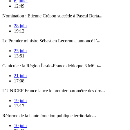
6 juillet
12:49
Nomination : Etienne Crépon succède à Pascal Berta
...
28 juin
19:12
Le Premier ministre Sébastien Lecornu a annoncé l’
...
25 juin
13:51
Canicule : la Région Île-de-France débloque 3 M€ p
...
21 juin
17:08
L’UNICEF France lance le premier baromètre des dro
...
19 juin
13:17
Réforme de la haute fonction publique territoriale
...
10 juin