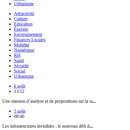
Urbanisme
Attractivité
Culture
Education
Énergie
Environnement
Finances Locales
Mobilité
Numérique
RH
Santé
Sécurité
Social
Urbanisme
6 août
13:12
Une mission d’analyse et de propositions sur la si
...
5 août
08:46
Les infrastructures invisibles : le nouveau défi d
...