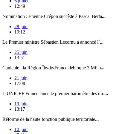
6 juillet
12:49
Nomination : Etienne Crépon succède à Pascal Berta
...
28 juin
19:12
Le Premier ministre Sébastien Lecornu a annoncé l’
...
25 juin
13:51
Canicule : la Région Île-de-France débloque 3 M€ p
...
21 juin
17:08
L’UNICEF France lance le premier baromètre des dro
...
19 juin
13:17
Réforme de la haute fonction publique territoriale
...
10 juin