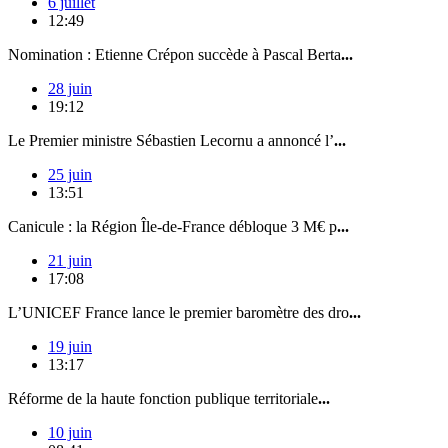
6 juillet
12:49
Nomination : Etienne Crépon succède à Pascal Berta
...
28 juin
19:12
Le Premier ministre Sébastien Lecornu a annoncé l’
...
25 juin
13:51
Canicule : la Région Île-de-France débloque 3 M€ p
...
21 juin
17:08
L’UNICEF France lance le premier baromètre des dro
...
19 juin
13:17
Réforme de la haute fonction publique territoriale
...
10 juin