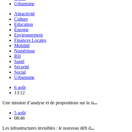
Urbanisme
Attractivité
Culture
Education
Énergie
Environnement
Finances Locales
Mobilité
Numérique
RH
Santé
Sécurité
Social
Urbanisme
6 août
13:12
Une mission d’analyse et de propositions sur la si
...
5 août
08:46
Les infrastructures invisibles : le nouveau défi d
...