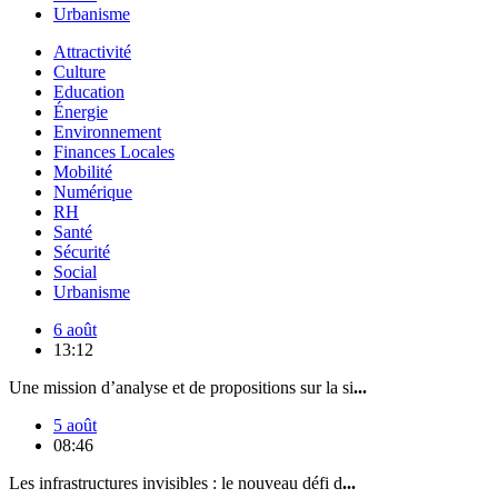
Urbanisme
Attractivité
Culture
Education
Énergie
Environnement
Finances Locales
Mobilité
Numérique
RH
Santé
Sécurité
Social
Urbanisme
6 août
13:12
Une mission d’analyse et de propositions sur la si
...
5 août
08:46
Les infrastructures invisibles : le nouveau défi d
...