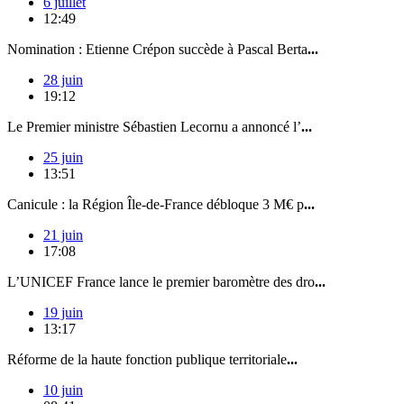
6 juillet
12:49
Nomination : Etienne Crépon succède à Pascal Berta
...
28 juin
19:12
Le Premier ministre Sébastien Lecornu a annoncé l’
...
25 juin
13:51
Canicule : la Région Île-de-France débloque 3 M€ p
...
21 juin
17:08
L’UNICEF France lance le premier baromètre des dro
...
19 juin
13:17
Réforme de la haute fonction publique territoriale
...
10 juin