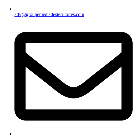
adv@groupemediadesterritoires.com