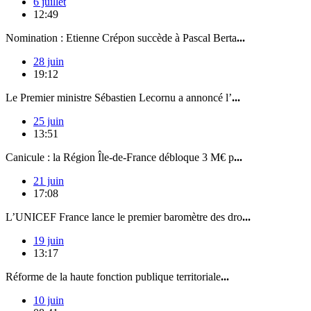
6 juillet
12:49
Nomination : Etienne Crépon succède à Pascal Berta
...
28 juin
19:12
Le Premier ministre Sébastien Lecornu a annoncé l’
...
25 juin
13:51
Canicule : la Région Île-de-France débloque 3 M€ p
...
21 juin
17:08
L’UNICEF France lance le premier baromètre des dro
...
19 juin
13:17
Réforme de la haute fonction publique territoriale
...
10 juin