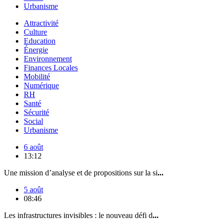
Urbanisme
Attractivité
Culture
Education
Énergie
Environnement
Finances Locales
Mobilité
Numérique
RH
Santé
Sécurité
Social
Urbanisme
6 août
13:12
Une mission d’analyse et de propositions sur la si
...
5 août
08:46
Les infrastructures invisibles : le nouveau défi d
...