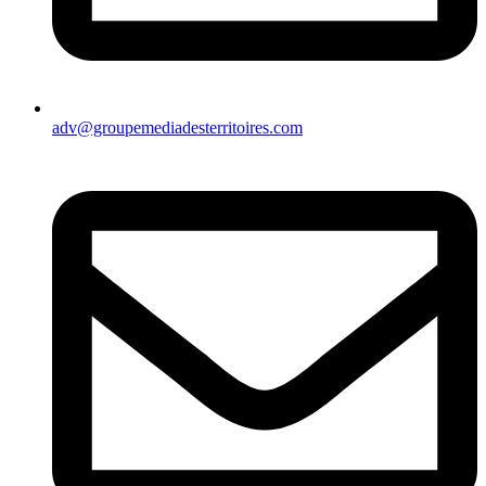
adv@groupemediadesterritoires.com