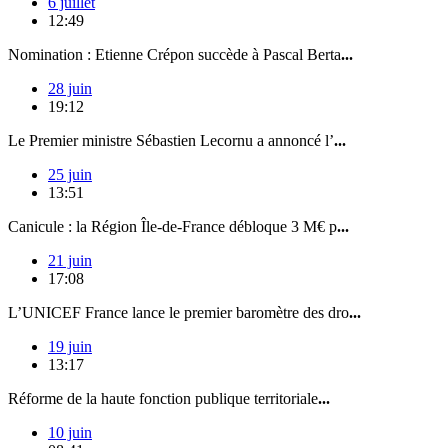
6 juillet
12:49
Nomination : Etienne Crépon succède à Pascal Berta
...
28 juin
19:12
Le Premier ministre Sébastien Lecornu a annoncé l’
...
25 juin
13:51
Canicule : la Région Île-de-France débloque 3 M€ p
...
21 juin
17:08
L’UNICEF France lance le premier baromètre des dro
...
19 juin
13:17
Réforme de la haute fonction publique territoriale
...
10 juin