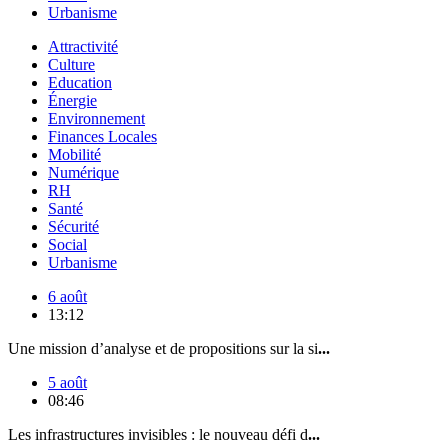
Urbanisme
Attractivité
Culture
Education
Énergie
Environnement
Finances Locales
Mobilité
Numérique
RH
Santé
Sécurité
Social
Urbanisme
6 août
13:12
Une mission d’analyse et de propositions sur la si
...
5 août
08:46
Les infrastructures invisibles : le nouveau défi d
...