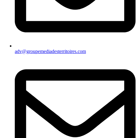
adv@groupemediadesterritoires.com