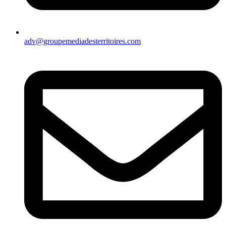
adv@groupemediadesterritoires.com