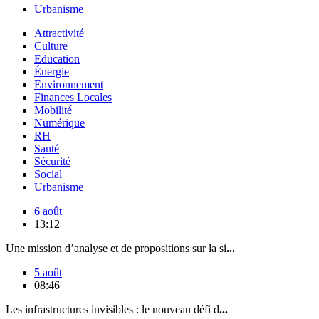
Urbanisme
Attractivité
Culture
Education
Énergie
Environnement
Finances Locales
Mobilité
Numérique
RH
Santé
Sécurité
Social
Urbanisme
6 août
13:12
Une mission d’analyse et de propositions sur la si
...
5 août
08:46
Les infrastructures invisibles : le nouveau défi d
...