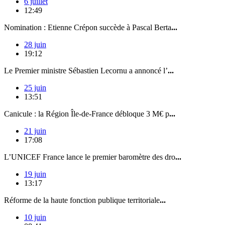
6 juillet
12:49
Nomination : Etienne Crépon succède à Pascal Berta
...
28 juin
19:12
Le Premier ministre Sébastien Lecornu a annoncé l’
...
25 juin
13:51
Canicule : la Région Île-de-France débloque 3 M€ p
...
21 juin
17:08
L’UNICEF France lance le premier baromètre des dro
...
19 juin
13:17
Réforme de la haute fonction publique territoriale
...
10 juin