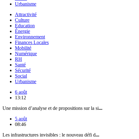
Urbanisme
Attractivité
Culture
Education
Énergie
Environnement
Finances Locales
Mobilité
Numérique
RH
Santé
Sécurité
Social
Urbanisme
6 août
13:12
Une mission d’analyse et de propositions sur la si
...
5 août
08:46
Les infrastructures invisibles : le nouveau défi d
...