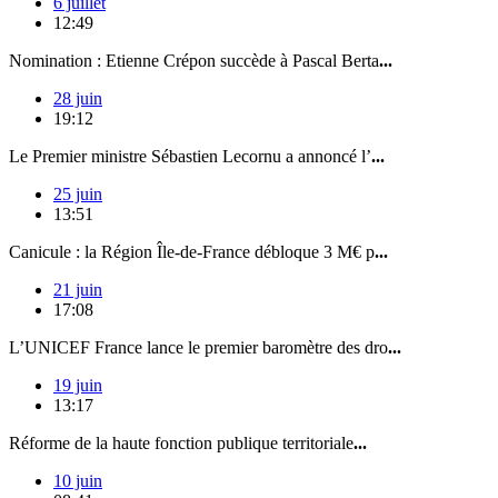
6 juillet
12:49
Nomination : Etienne Crépon succède à Pascal Berta
...
28 juin
19:12
Le Premier ministre Sébastien Lecornu a annoncé l’
...
25 juin
13:51
Canicule : la Région Île-de-France débloque 3 M€ p
...
21 juin
17:08
L’UNICEF France lance le premier baromètre des dro
...
19 juin
13:17
Réforme de la haute fonction publique territoriale
...
10 juin