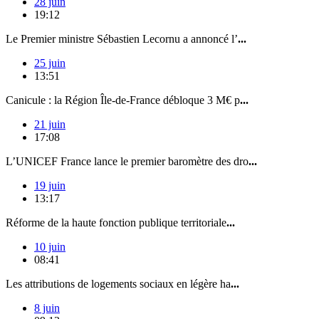
28 juin
19:12
Le Premier ministre Sébastien Lecornu a annoncé l’
...
25 juin
13:51
Canicule : la Région Île-de-France débloque 3 M€ p
...
21 juin
17:08
L’UNICEF France lance le premier baromètre des dro
...
19 juin
13:17
Réforme de la haute fonction publique territoriale
...
10 juin
08:41
Les attributions de logements sociaux en légère ha
...
8 juin