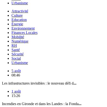
Urbanisme
Attractivité
Culture
Education
Énergie
Environnement
Finances Locales
Mobilité
Numérique
RH
Santé
Sécurité
Social
Urbanisme
5 août
08:46
Les infrastructures invisibles : le nouveau défi d
...
1 août
15:26
Incendies en Gironde et dans les Landes : la Fonda
...