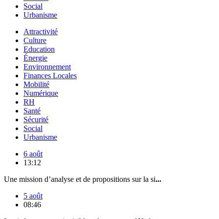
Social
Urbanisme
Attractivité
Culture
Education
Énergie
Environnement
Finances Locales
Mobilité
Numérique
RH
Santé
Sécurité
Social
Urbanisme
6 août
13:12
Une mission d’analyse et de propositions sur la si
...
5 août
08:46