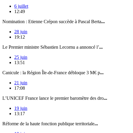
6 juillet
12:49
Nomination : Etienne Crépon succède à Pascal Berta
...
28 juin
19:12
Le Premier ministre Sébastien Lecornu a annoncé l’
...
25 juin
13:51
Canicule : la Région Île-de-France débloque 3 M€ p
...
21 juin
17:08
L’UNICEF France lance le premier baromètre des dro
...
19 juin
13:17
Réforme de la haute fonction publique territoriale
...