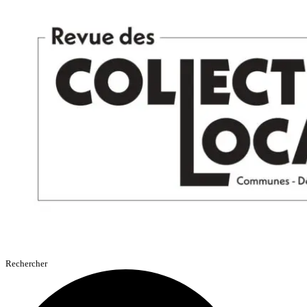
Aller
au
contenu
Rechercher