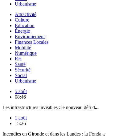
Urbanisme
Attractivité
Culture
Education
Énergie
Environnement
Finances Locales
Mobilité
Numérique
RH
Santé
Sécurité
Social
Urbanisme
5 août
08:46
Les infrastructures invisibles : le nouveau défi d
...
1 août
15:26
Incendies en Gironde et dans les Landes : la Fonda
...