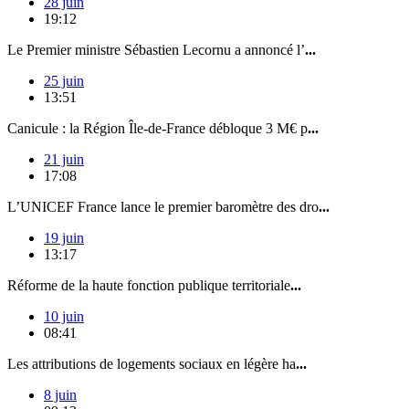
28 juin
19:12
Le Premier ministre Sébastien Lecornu a annoncé l’
...
25 juin
13:51
Canicule : la Région Île-de-France débloque 3 M€ p
...
21 juin
17:08
L’UNICEF France lance le premier baromètre des dro
...
19 juin
13:17
Réforme de la haute fonction publique territoriale
...
10 juin
08:41
Les attributions de logements sociaux en légère ha
...
8 juin