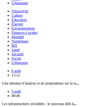
Urbanisme
Attractivité
Culture
Education
Énergie
Environnement
Finances Locales
Mobilité
Numérique
RH
Santé
Sécurité
Social
Urbanisme
6 août
13:12
Une mission d’analyse et de propositions sur la si
...
5 août
08:46
Les infrastructures invisibles : le nouveau défi d
...