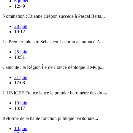
6 juillet
12:49
Nomination : Etienne Crépon succède à Pascal Berta
...
28 juin
19:12
Le Premier ministre Sébastien Lecornu a annoncé l’
...
25 juin
13:51
Canicule : la Région Île-de-France débloque 3 M€ p
...
21 juin
17:08
L’UNICEF France lance le premier baromètre des dro
...
19 juin
13:17
Réforme de la haute fonction publique territoriale
...
10 juin