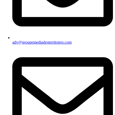
adv@groupemediadesterritoires.com