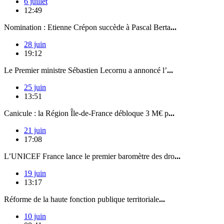
6 juillet
12:49
Nomination : Etienne Crépon succède à Pascal Berta
...
28 juin
19:12
Le Premier ministre Sébastien Lecornu a annoncé l’
...
25 juin
13:51
Canicule : la Région Île-de-France débloque 3 M€ p
...
21 juin
17:08
L’UNICEF France lance le premier baromètre des dro
...
19 juin
13:17
Réforme de la haute fonction publique territoriale
...
10 juin