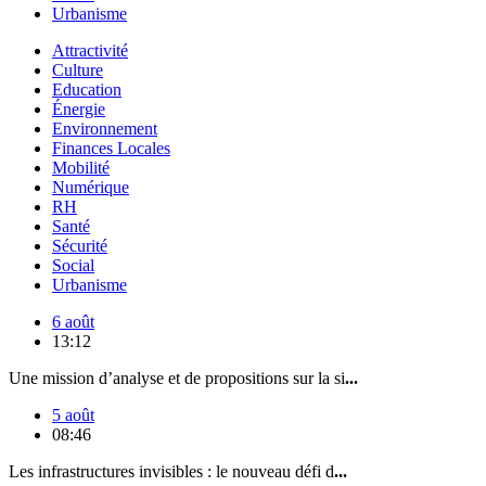
Urbanisme
Attractivité
Culture
Education
Énergie
Environnement
Finances Locales
Mobilité
Numérique
RH
Santé
Sécurité
Social
Urbanisme
6 août
13:12
Une mission d’analyse et de propositions sur la si
...
5 août
08:46
Les infrastructures invisibles : le nouveau défi d
...