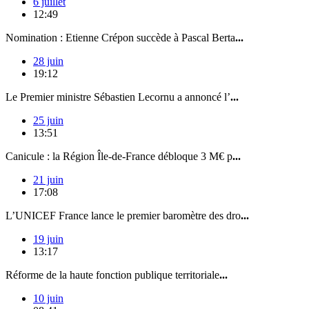
6 juillet
12:49
Nomination : Etienne Crépon succède à Pascal Berta
...
28 juin
19:12
Le Premier ministre Sébastien Lecornu a annoncé l’
...
25 juin
13:51
Canicule : la Région Île-de-France débloque 3 M€ p
...
21 juin
17:08
L’UNICEF France lance le premier baromètre des dro
...
19 juin
13:17
Réforme de la haute fonction publique territoriale
...
10 juin