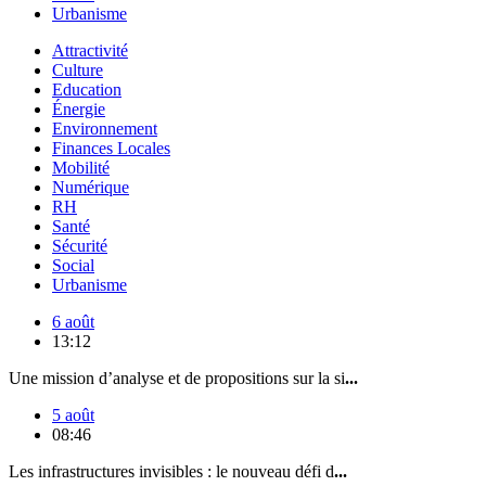
Urbanisme
Attractivité
Culture
Education
Énergie
Environnement
Finances Locales
Mobilité
Numérique
RH
Santé
Sécurité
Social
Urbanisme
6 août
13:12
Une mission d’analyse et de propositions sur la si
...
5 août
08:46
Les infrastructures invisibles : le nouveau défi d
...