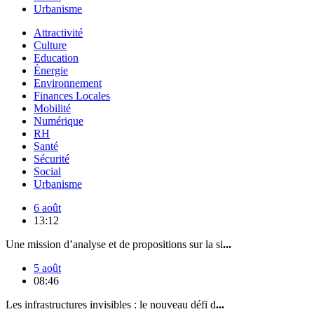
Urbanisme
Attractivité
Culture
Education
Énergie
Environnement
Finances Locales
Mobilité
Numérique
RH
Santé
Sécurité
Social
Urbanisme
6 août
13:12
Une mission d’analyse et de propositions sur la si
...
5 août
08:46
Les infrastructures invisibles : le nouveau défi d
...