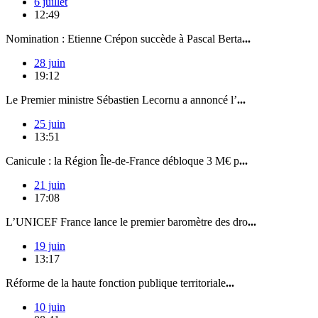
6 juillet
12:49
Nomination : Etienne Crépon succède à Pascal Berta
...
28 juin
19:12
Le Premier ministre Sébastien Lecornu a annoncé l’
...
25 juin
13:51
Canicule : la Région Île-de-France débloque 3 M€ p
...
21 juin
17:08
L’UNICEF France lance le premier baromètre des dro
...
19 juin
13:17
Réforme de la haute fonction publique territoriale
...
10 juin