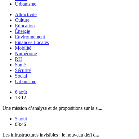
Urbanisme
Attractivité
Culture
Education
Énergie
Environnement
Finances Locales
Mobilité
Numérique
RH
Santé
Sécurité
Social
Urbanisme
6 août
13:12
Une mission d’analyse et de propositions sur la si
...
5 août
08:46
Les infrastructures invisibles : le nouveau défi d
...