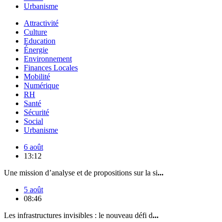
Urbanisme
Attractivité
Culture
Education
Énergie
Environnement
Finances Locales
Mobilité
Numérique
RH
Santé
Sécurité
Social
Urbanisme
6 août
13:12
Une mission d’analyse et de propositions sur la si
...
5 août
08:46
Les infrastructures invisibles : le nouveau défi d
...