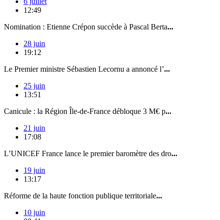
6 juillet
12:49
Nomination : Etienne Crépon succède à Pascal Berta
...
28 juin
19:12
Le Premier ministre Sébastien Lecornu a annoncé l’
...
25 juin
13:51
Canicule : la Région Île-de-France débloque 3 M€ p
...
21 juin
17:08
L’UNICEF France lance le premier baromètre des dro
...
19 juin
13:17
Réforme de la haute fonction publique territoriale
...
10 juin