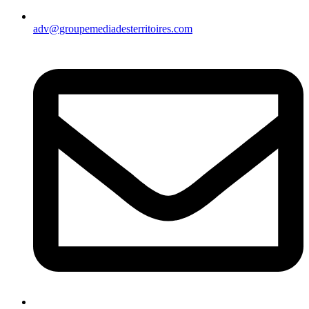
adv@groupemediadesterritoires.com