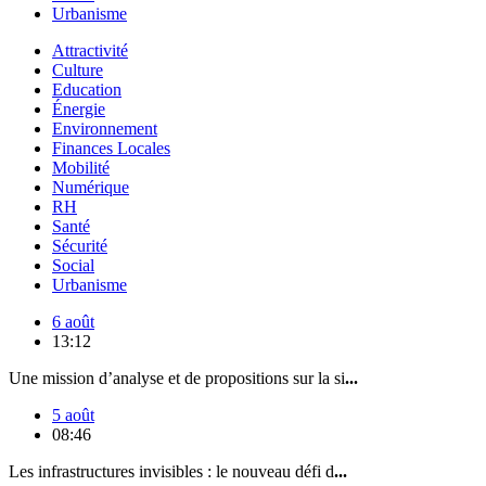
Urbanisme
Attractivité
Culture
Education
Énergie
Environnement
Finances Locales
Mobilité
Numérique
RH
Santé
Sécurité
Social
Urbanisme
6 août
13:12
Une mission d’analyse et de propositions sur la si
...
5 août
08:46
Les infrastructures invisibles : le nouveau défi d
...