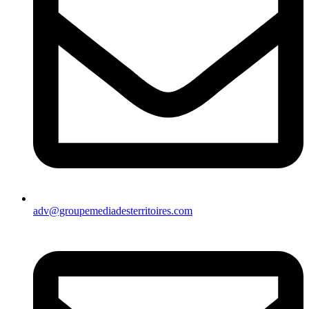
adv@groupemediadesterritoires.com