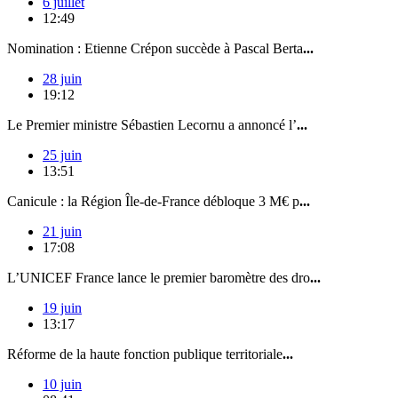
6 juillet
12:49
Nomination : Etienne Crépon succède à Pascal Berta
...
28 juin
19:12
Le Premier ministre Sébastien Lecornu a annoncé l’
...
25 juin
13:51
Canicule : la Région Île-de-France débloque 3 M€ p
...
21 juin
17:08
L’UNICEF France lance le premier baromètre des dro
...
19 juin
13:17
Réforme de la haute fonction publique territoriale
...
10 juin