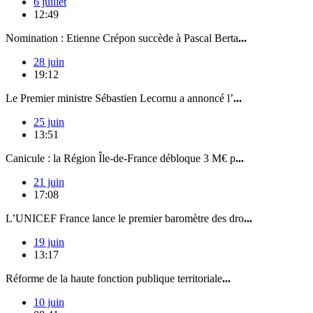
6 juillet
12:49
Nomination : Etienne Crépon succède à Pascal Berta
...
28 juin
19:12
Le Premier ministre Sébastien Lecornu a annoncé l’
...
25 juin
13:51
Canicule : la Région Île-de-France débloque 3 M€ p
...
21 juin
17:08
L’UNICEF France lance le premier baromètre des dro
...
19 juin
13:17
Réforme de la haute fonction publique territoriale
...
10 juin