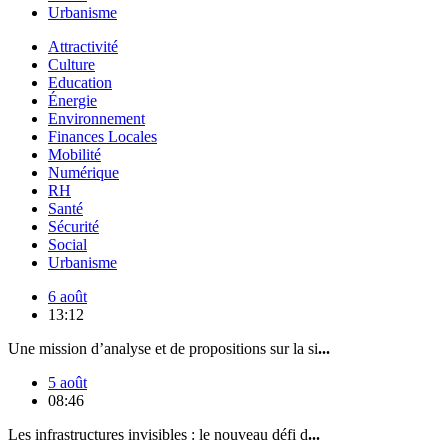
Urbanisme
Attractivité
Culture
Education
Énergie
Environnement
Finances Locales
Mobilité
Numérique
RH
Santé
Sécurité
Social
Urbanisme
6 août
13:12
Une mission d’analyse et de propositions sur la si
...
5 août
08:46
Les infrastructures invisibles : le nouveau défi d
...