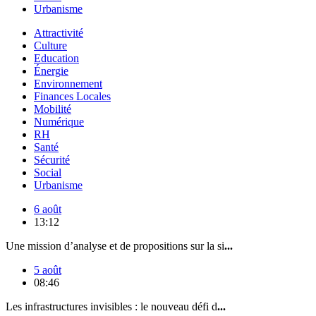
Urbanisme
Attractivité
Culture
Education
Énergie
Environnement
Finances Locales
Mobilité
Numérique
RH
Santé
Sécurité
Social
Urbanisme
6 août
13:12
Une mission d’analyse et de propositions sur la si
...
5 août
08:46
Les infrastructures invisibles : le nouveau défi d
...