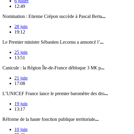
6 juillet
12:49
Nomination : Etienne Crépon succède à Pascal Berta
...
28 juin
19:12
Le Premier ministre Sébastien Lecornu a annoncé l’
...
25 juin
13:51
Canicule : la Région Île-de-France débloque 3 M€ p
...
21 juin
17:08
L’UNICEF France lance le premier baromètre des dro
...
19 juin
13:17
Réforme de la haute fonction publique territoriale
...
10 juin