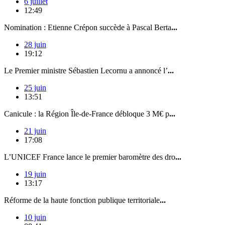
6 juillet
12:49
Nomination : Etienne Crépon succède à Pascal Berta
...
28 juin
19:12
Le Premier ministre Sébastien Lecornu a annoncé l’
...
25 juin
13:51
Canicule : la Région Île-de-France débloque 3 M€ p
...
21 juin
17:08
L’UNICEF France lance le premier baromètre des dro
...
19 juin
13:17
Réforme de la haute fonction publique territoriale
...
10 juin