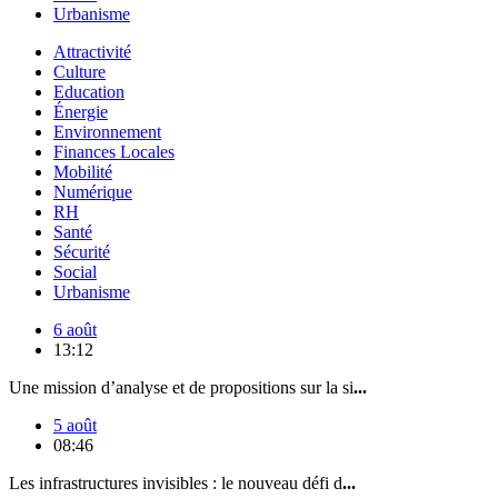
Urbanisme
Attractivité
Culture
Education
Énergie
Environnement
Finances Locales
Mobilité
Numérique
RH
Santé
Sécurité
Social
Urbanisme
6 août
13:12
Une mission d’analyse et de propositions sur la si
...
5 août
08:46
Les infrastructures invisibles : le nouveau défi d
...