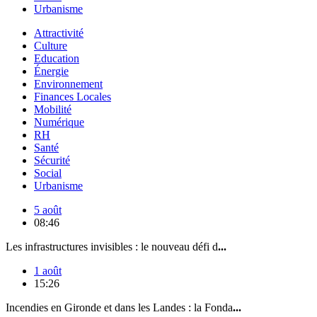
Urbanisme
Attractivité
Culture
Education
Énergie
Environnement
Finances Locales
Mobilité
Numérique
RH
Santé
Sécurité
Social
Urbanisme
5 août
08:46
Les infrastructures invisibles : le nouveau défi d
...
1 août
15:26
Incendies en Gironde et dans les Landes : la Fonda
...