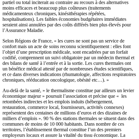
partiel ou total inciterait au contraire au recours à des alternatives
moins efficaces et beaucoup plus coûteuses (traitements
médicamenteux chroniques, kinésithérapies répétées,
hospitalisations). Les faibles économies budgétaires immédiates
seraient ainsi annulées par des coûts différés bien plus élevés pour
l’Assurance Maladie.
Selon Régions de France, « les cures ne sont pas un service de
confort mais un acte de soins reconnu scientifiquement : elles font
l’objet d’une prescription médicale, sont encadrées par un forfait
codifié, comprennent un suivi obligatoire par un médecin thermal et
des bilans de santé à l’entrée et à la sortie. Les cures thermales ont
un bénéfice médical attesté par de nombreuses études scientifiques,
et ce dans diverses indications (rhumatologie, affections respiratoires
chroniques, rééducation oncologique, obésité etc…). »
Au-delà de la santé, » le thermalisme constitue par ailleurs un levier
économique majeur » poursuit l’association et précise que « les
retombées indirectes et les emplois induits (hébergement,
restauration, commerce local, fournisseurs, activités connexes)
représentent des centaines de millions d’euros et des dizaines de
milliers d’emplois ». 90 % des stations thermales se situent dans des
communes de moins de 10 000 habitants. Dans nombre de ces
territoires, l’établissement thermal constitue l’un des premiers
employeurs locaux et assure la vitalité du tissu économique. La