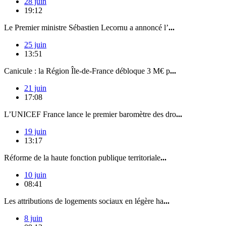
28 juin
19:12
Le Premier ministre Sébastien Lecornu a annoncé l’
...
25 juin
13:51
Canicule : la Région Île-de-France débloque 3 M€ p
...
21 juin
17:08
L’UNICEF France lance le premier baromètre des dro
...
19 juin
13:17
Réforme de la haute fonction publique territoriale
...
10 juin
08:41
Les attributions de logements sociaux en légère ha
...
8 juin