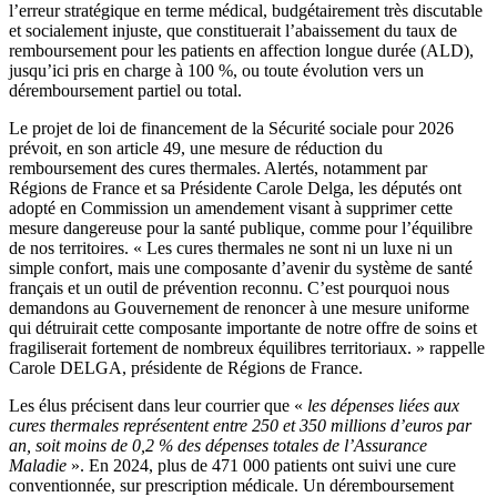
l’erreur stratégique en terme médical, budgétairement très discutable
et socialement injuste, que constituerait l’abaissement du taux de
remboursement pour les patients en affection longue durée (ALD),
jusqu’ici pris en charge à 100 %, ou toute évolution vers un
déremboursement partiel ou total.
Le projet de loi de financement de la Sécurité sociale pour 2026
prévoit, en son article 49, une mesure de réduction du
remboursement des cures thermales. Alertés, notamment par
Régions de France et sa Présidente Carole Delga, les députés ont
adopté en Commission un amendement visant à supprimer cette
mesure dangereuse pour la santé publique, comme pour l’équilibre
de nos territoires. « Les cures thermales ne sont ni un luxe ni un
simple confort, mais une composante d’avenir du système de santé
français et un outil de prévention reconnu. C’est pourquoi nous
demandons au Gouvernement de renoncer à une mesure uniforme
qui détruirait cette composante importante de notre offre de soins et
fragiliserait fortement de nombreux équilibres territoriaux. » rappelle
Carole DELGA, présidente de Régions de France.
Les élus précisent dans leur courrier que «
les dépenses liées aux
cures thermales représentent entre 250 et 350 millions d’euros par
an, soit moins de 0,2 % des dépenses totales de l’Assurance
Maladie
». En 2024, plus de 471 000 patients ont suivi une cure
conventionnée, sur prescription médicale. Un déremboursement