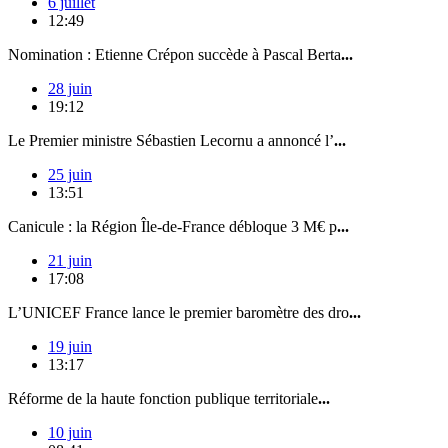
6 juillet
12:49
Nomination : Etienne Crépon succède à Pascal Berta
...
28 juin
19:12
Le Premier ministre Sébastien Lecornu a annoncé l’
...
25 juin
13:51
Canicule : la Région Île-de-France débloque 3 M€ p
...
21 juin
17:08
L’UNICEF France lance le premier baromètre des dro
...
19 juin
13:17
Réforme de la haute fonction publique territoriale
...
10 juin