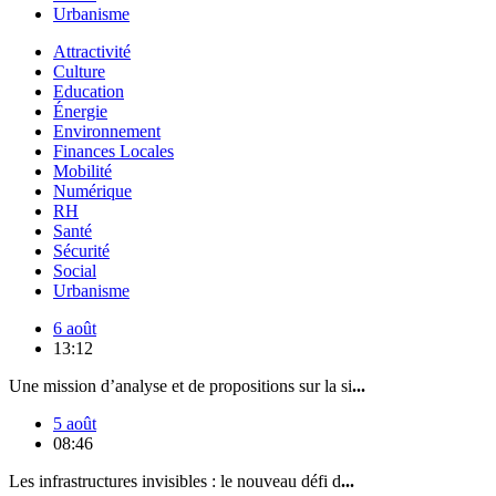
Urbanisme
Attractivité
Culture
Education
Énergie
Environnement
Finances Locales
Mobilité
Numérique
RH
Santé
Sécurité
Social
Urbanisme
6 août
13:12
Une mission d’analyse et de propositions sur la si
...
5 août
08:46
Les infrastructures invisibles : le nouveau défi d
...