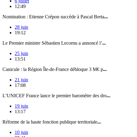
6 juillet
12:49
Nomination : Etienne Crépon succède à Pascal Berta
...
28 juin
19:12
Le Premier ministre Sébastien Lecornu a annoncé l’
...
25 juin
13:51
Canicule : la Région Île-de-France débloque 3 M€ p
...
21 juin
17:08
L’UNICEF France lance le premier baromètre des dro
...
19 juin
13:17
Réforme de la haute fonction publique territoriale
...
10 juin