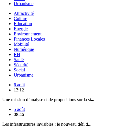
Urbanisme
Attractivité
Culture
Education
Énergie
Environnement
Finances Locales
Mobilité
Numérique
RH
Santé
Sécurité
Social
Urbanisme
6 août
13:12
Une mission d’analyse et de propositions sur la si
...
5 août
08:46
Les infrastructures invisibles : le nouveau défi d
...