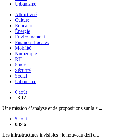
Urbanisme
Attractivité
Culture
Education
Énergie
Environnement
Finances Locales
Mobilité
Numérique
RH
Santé
Sécurité
Social
Urbanisme
6 août
13:12
Une mission d’analyse et de propositions sur la si
...
5 août
08:46
Les infrastructures invisibles : le nouveau défi d
...