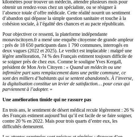
kilomètres pour trouver un médecin, attendre plusieurs mois pour
obtenir un rendez-vous chez un spécialiste, ou se résigner à
l’absence totale d’offre médicale. Cette réalité nourrit un sentiment
d’abandon qui dépasse la simple question sanitaire et touche à la
cohésion sociale, à l’égalité des chances et au pacte républicain.
Pour objectiver ce ressenti, la plateforme indépendante
monaviscitoyen.fr a mené une enquête citoyenne de grande ampleur
: près de 18 650 participants dans 1 790 communes, interrogés en
deux vagues (2022 et 2025). Le verdict est implacable : malgré une
légère amélioration, 74 % des Français estiment toujours difficile de
se soigner près de chez eux. Comme le souligne Yves Kergall,
président de Mon Avis Citoyen :
« Quand un médecin ou une
infirmière part sans remplacement dans une petite commune, ce
sont des milliers d’habitants qui se sentent abandonnés. À l’inverse,
la digitalisation constitue un levier de satisfaction… pour ceux qui
parviennent à l’adopter.
»
Une amélioration timide qui ne rassure pas
En trois ans, le sentiment de désert médical recule légèrement : 26 %
des Français estiment aujourd’hui qu’il est facile de se faire soigner,
contre 20 % en 2022. Mais pour trois quarts d’entre eux, les
difficultés demeurent.
Les attentes exprimées sont précises et répétées : disposer d’un