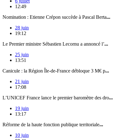
6 juillet
12:49
Nomination : Etienne Crépon succède à Pascal Berta
...
28 juin
19:12
Le Premier ministre Sébastien Lecornu a annoncé l’
...
25 juin
13:51
Canicule : la Région Île-de-France débloque 3 M€ p
...
21 juin
17:08
L’UNICEF France lance le premier baromètre des dro
...
19 juin
13:17
Réforme de la haute fonction publique territoriale
...
10 juin