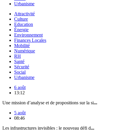
Urbanisme
Attractivité
Culture
Education
Énergie
Environnement
Finances Locales
Mobilité
Numérique
RH
Santé
Sécurité
Social
Urbanisme
6 août
13:12
Une mission d’analyse et de propositions sur la si
...
5 août
08:46
Les infrastructures invisibles : le nouveau défi d
...