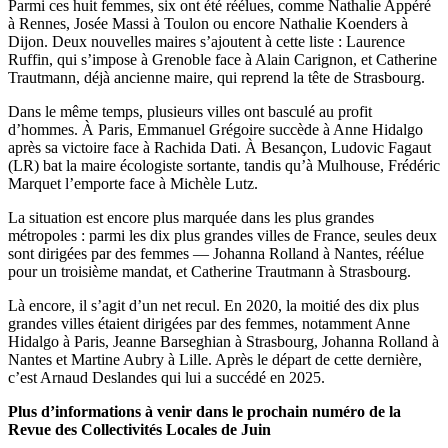
Parmi ces huit femmes, six ont été réélues, comme Nathalie Appéré
à Rennes, Josée Massi à Toulon ou encore Nathalie Koenders à
Dijon. Deux nouvelles maires s’ajoutent à cette liste : Laurence
Ruffin, qui s’impose à Grenoble face à Alain Carignon, et Catherine
Trautmann, déjà ancienne maire, qui reprend la tête de Strasbourg.
Dans le même temps, plusieurs villes ont basculé au profit
d’hommes. À Paris, Emmanuel Grégoire succède à Anne Hidalgo
après sa victoire face à Rachida Dati. À Besançon, Ludovic Fagaut
(LR) bat la maire écologiste sortante, tandis qu’à Mulhouse, Frédéric
Marquet l’emporte face à Michèle Lutz.
La situation est encore plus marquée dans les plus grandes
métropoles : parmi les dix plus grandes villes de France, seules deux
sont dirigées par des femmes — Johanna Rolland à Nantes, réélue
pour un troisième mandat, et Catherine Trautmann à Strasbourg.
Là encore, il s’agit d’un net recul. En 2020, la moitié des dix plus
grandes villes étaient dirigées par des femmes, notamment Anne
Hidalgo à Paris, Jeanne Barseghian à Strasbourg, Johanna Rolland à
Nantes et Martine Aubry à Lille. Après le départ de cette dernière,
c’est Arnaud Deslandes qui lui a succédé en 2025.
Plus d’informations à venir dans le prochain numéro de la
Revue des Collectivités Locales de Juin