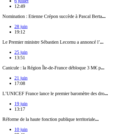
6 juillet
12:49
Nomination : Etienne Crépon succède à Pascal Berta
...
28 juin
19:12
Le Premier ministre Sébastien Lecornu a annoncé l’
...
25 juin
13:51
Canicule : la Région Île-de-France débloque 3 M€ p
...
21 juin
17:08
L’UNICEF France lance le premier baromètre des dro
...
19 juin
13:17
Réforme de la haute fonction publique territoriale
...
10 juin