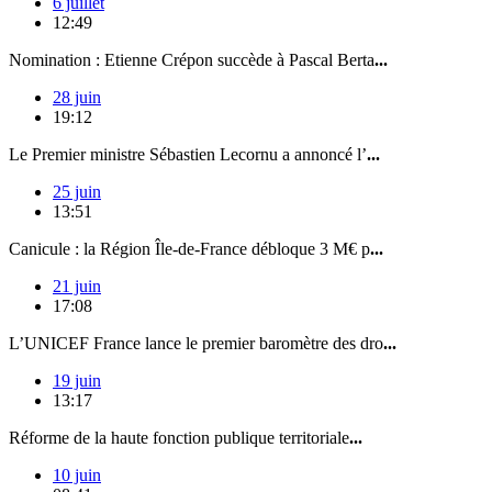
6 juillet
12:49
Nomination : Etienne Crépon succède à Pascal Berta
...
28 juin
19:12
Le Premier ministre Sébastien Lecornu a annoncé l’
...
25 juin
13:51
Canicule : la Région Île-de-France débloque 3 M€ p
...
21 juin
17:08
L’UNICEF France lance le premier baromètre des dro
...
19 juin
13:17
Réforme de la haute fonction publique territoriale
...
10 juin