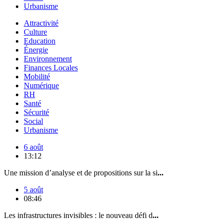
Urbanisme
Attractivité
Culture
Education
Énergie
Environnement
Finances Locales
Mobilité
Numérique
RH
Santé
Sécurité
Social
Urbanisme
6 août
13:12
Une mission d’analyse et de propositions sur la si
...
5 août
08:46
Les infrastructures invisibles : le nouveau défi d
...