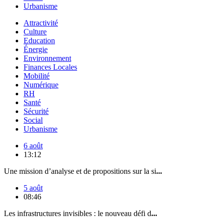
Urbanisme
Attractivité
Culture
Education
Énergie
Environnement
Finances Locales
Mobilité
Numérique
RH
Santé
Sécurité
Social
Urbanisme
6 août
13:12
Une mission d’analyse et de propositions sur la si
...
5 août
08:46
Les infrastructures invisibles : le nouveau défi d
...