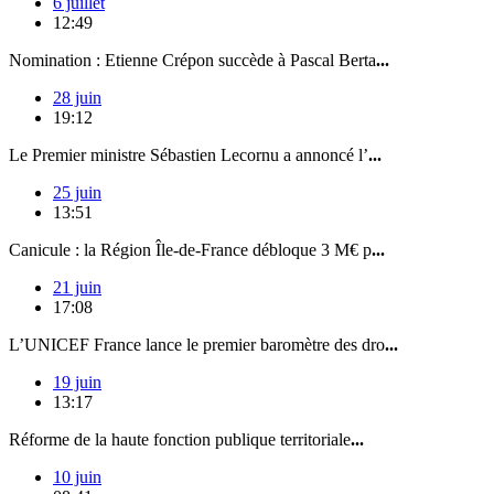
6 juillet
12:49
Nomination : Etienne Crépon succède à Pascal Berta
...
28 juin
19:12
Le Premier ministre Sébastien Lecornu a annoncé l’
...
25 juin
13:51
Canicule : la Région Île-de-France débloque 3 M€ p
...
21 juin
17:08
L’UNICEF France lance le premier baromètre des dro
...
19 juin
13:17
Réforme de la haute fonction publique territoriale
...
10 juin