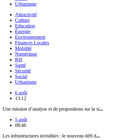
Urbanisme
Attractivité
Culture
Education
Énergie
Environnement
Finances Locales
Mobilité
Numérique
RH
Santé
Sécurité
Social
Urbanisme
6 août
13:12
Une mission d’analyse et de propositions sur la si
...
5 août
08:46
Les infrastructures invisibles : le nouveau défi d
...