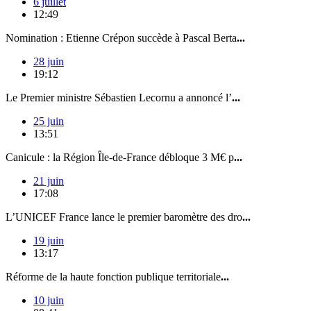
6 juillet
12:49
Nomination : Etienne Crépon succède à Pascal Berta
...
28 juin
19:12
Le Premier ministre Sébastien Lecornu a annoncé l’
...
25 juin
13:51
Canicule : la Région Île-de-France débloque 3 M€ p
...
21 juin
17:08
L’UNICEF France lance le premier baromètre des dro
...
19 juin
13:17
Réforme de la haute fonction publique territoriale
...
10 juin