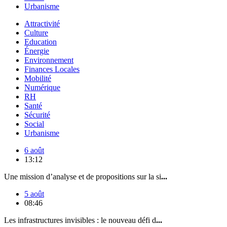
Urbanisme
Attractivité
Culture
Education
Énergie
Environnement
Finances Locales
Mobilité
Numérique
RH
Santé
Sécurité
Social
Urbanisme
6 août
13:12
Une mission d’analyse et de propositions sur la si
...
5 août
08:46
Les infrastructures invisibles : le nouveau défi d
...