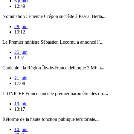
6 juillet
12:49
Nomination : Etienne Crépon succède à Pascal Berta
...
28 juin
19:12
Le Premier ministre Sébastien Lecornu a annoncé l’
...
25 juin
13:51
Canicule : la Région Île-de-France débloque 3 M€ p
...
21 juin
17:08
L’UNICEF France lance le premier baromètre des dro
...
19 juin
13:17
Réforme de la haute fonction publique territoriale
...
10 juin