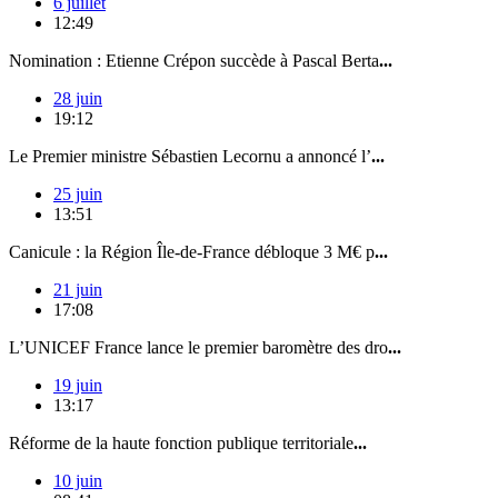
6 juillet
12:49
Nomination : Etienne Crépon succède à Pascal Berta
...
28 juin
19:12
Le Premier ministre Sébastien Lecornu a annoncé l’
...
25 juin
13:51
Canicule : la Région Île-de-France débloque 3 M€ p
...
21 juin
17:08
L’UNICEF France lance le premier baromètre des dro
...
19 juin
13:17
Réforme de la haute fonction publique territoriale
...
10 juin