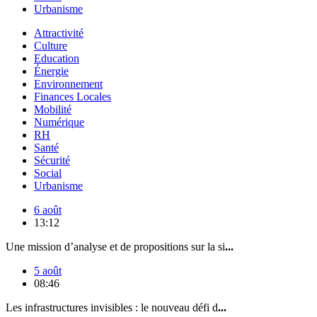
Urbanisme
Attractivité
Culture
Education
Énergie
Environnement
Finances Locales
Mobilité
Numérique
RH
Santé
Sécurité
Social
Urbanisme
6 août
13:12
Une mission d’analyse et de propositions sur la si
...
5 août
08:46
Les infrastructures invisibles : le nouveau défi d
...