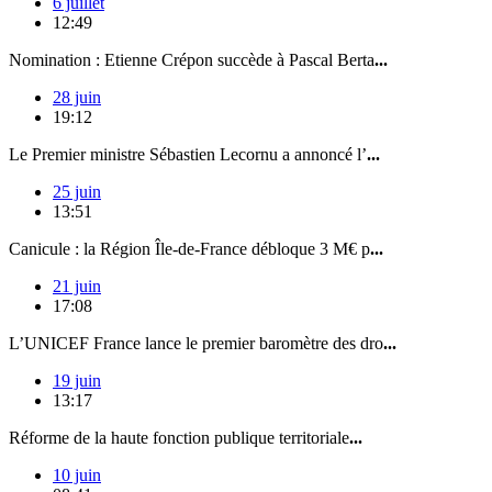
6 juillet
12:49
Nomination : Etienne Crépon succède à Pascal Berta
...
28 juin
19:12
Le Premier ministre Sébastien Lecornu a annoncé l’
...
25 juin
13:51
Canicule : la Région Île-de-France débloque 3 M€ p
...
21 juin
17:08
L’UNICEF France lance le premier baromètre des dro
...
19 juin
13:17
Réforme de la haute fonction publique territoriale
...
10 juin