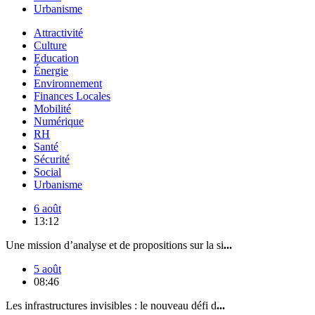
Urbanisme
Attractivité
Culture
Education
Énergie
Environnement
Finances Locales
Mobilité
Numérique
RH
Santé
Sécurité
Social
Urbanisme
6 août
13:12
Une mission d’analyse et de propositions sur la si
...
5 août
08:46
Les infrastructures invisibles : le nouveau défi d
...