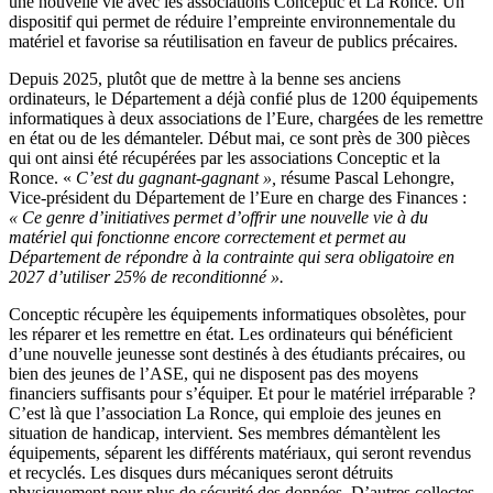
une nouvelle vie avec les associations Conceptic et La Ronce. Un
dispositif qui permet de réduire l’empreinte environnementale du
matériel et favorise sa réutilisation en faveur de publics précaires.
Depuis 2025, plutôt que de mettre à la benne ses anciens
ordinateurs, le Département a déjà confié plus de 1200 équipements
informatiques à deux associations de l’Eure, chargées de les remettre
en état ou de les démanteler. Début mai, ce sont près de 300 pièces
qui ont ainsi été récupérées par les associations Conceptic et la
Ronce. «
C’est du gagnant-gagnant »,
résume Pascal Lehongre,
Vice-président du Département de l’Eure en charge des Finances :
« Ce genre d’initiatives permet d’offrir une nouvelle vie à du
matériel qui fonctionne encore correctement et permet au
Département de répondre à la contrainte qui sera obligatoire en
2027 d’utiliser 25% de reconditionné ».
Conceptic récupère les équipements informatiques obsolètes, pour
les réparer et les remettre en état. Les ordinateurs qui bénéficient
d’une nouvelle jeunesse sont destinés à des étudiants précaires, ou
bien des jeunes de l’ASE, qui ne disposent pas des moyens
financiers suffisants pour s’équiper. Et pour le matériel irréparable ?
C’est là que l’association La Ronce, qui emploie des jeunes en
situation de handicap, intervient. Ses membres démantèlent les
équipements, séparent les différents matériaux, qui seront revendus
et recyclés. Les disques durs mécaniques seront détruits
physiquement pour plus de sécurité des données. D’autres collectes