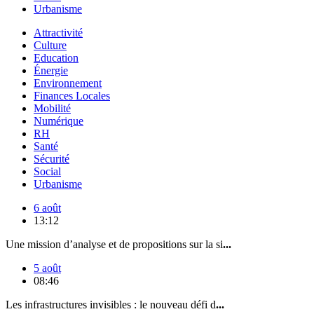
Urbanisme
Attractivité
Culture
Education
Énergie
Environnement
Finances Locales
Mobilité
Numérique
RH
Santé
Sécurité
Social
Urbanisme
6 août
13:12
Une mission d’analyse et de propositions sur la si
...
5 août
08:46
Les infrastructures invisibles : le nouveau défi d
...