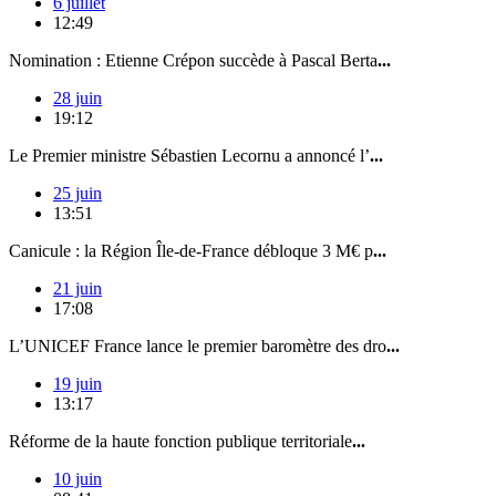
6 juillet
12:49
Nomination : Etienne Crépon succède à Pascal Berta
...
28 juin
19:12
Le Premier ministre Sébastien Lecornu a annoncé l’
...
25 juin
13:51
Canicule : la Région Île-de-France débloque 3 M€ p
...
21 juin
17:08
L’UNICEF France lance le premier baromètre des dro
...
19 juin
13:17
Réforme de la haute fonction publique territoriale
...
10 juin