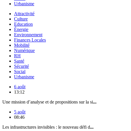
Urbanisme
Attractivité
Culture
Education
Énergie
Environnement
Finances Locales
Mobilité
Numérique
RH
Santé
Sécurité
Social
Urbanisme
6 août
13:12
Une mission d’analyse et de propositions sur la si
...
5 août
08:46
Les infrastructures invisibles : le nouveau défi d
...