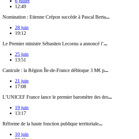
6 juillet
12:49
Nomination : Etienne Crépon succède à Pascal Berta
...
28 juin
19:12
Le Premier ministre Sébastien Lecornu a annoncé l’
...
25 juin
13:51
Canicule : la Région Île-de-France débloque 3 M€ p
...
21 juin
17:08
L’UNICEF France lance le premier baromètre des dro
...
19 juin
13:17
Réforme de la haute fonction publique territoriale
...
10 juin