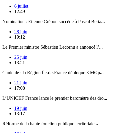
6 juillet
12:49
Nomination : Etienne Crépon succède à Pascal Berta
...
28 juin
19:12
Le Premier ministre Sébastien Lecornu a annoncé l’
...
25 juin
13:51
Canicule : la Région Île-de-France débloque 3 M€ p
...
21 juin
17:08
L’UNICEF France lance le premier baromètre des dro
...
19 juin
13:17
Réforme de la haute fonction publique territoriale
...