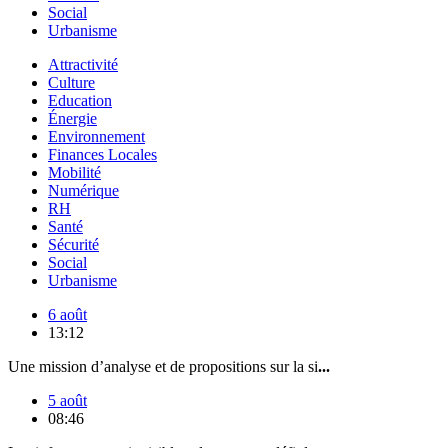
Social
Urbanisme
Attractivité
Culture
Education
Énergie
Environnement
Finances Locales
Mobilité
Numérique
RH
Santé
Sécurité
Social
Urbanisme
6 août
13:12
Une mission d’analyse et de propositions sur la si
...
5 août
08:46