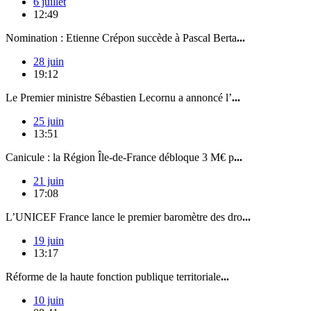
6 juillet
12:49
Nomination : Etienne Crépon succède à Pascal Berta
...
28 juin
19:12
Le Premier ministre Sébastien Lecornu a annoncé l’
...
25 juin
13:51
Canicule : la Région Île-de-France débloque 3 M€ p
...
21 juin
17:08
L’UNICEF France lance le premier baromètre des dro
...
19 juin
13:17
Réforme de la haute fonction publique territoriale
...
10 juin