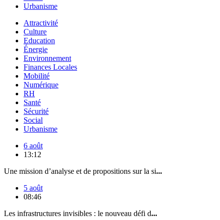
Urbanisme
Attractivité
Culture
Education
Énergie
Environnement
Finances Locales
Mobilité
Numérique
RH
Santé
Sécurité
Social
Urbanisme
6 août
13:12
Une mission d’analyse et de propositions sur la si
...
5 août
08:46
Les infrastructures invisibles : le nouveau défi d
...