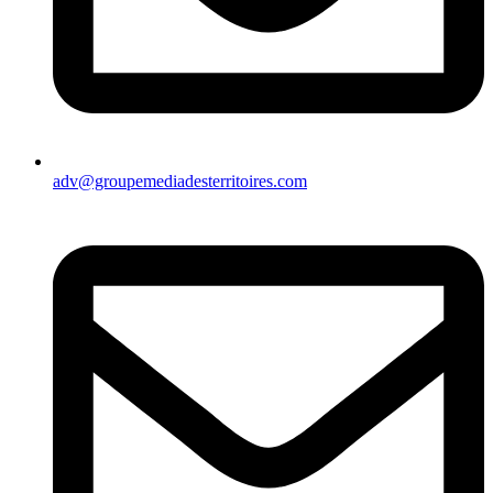
adv@groupemediadesterritoires.com