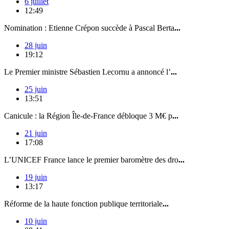
6 juillet
12:49
Nomination : Etienne Crépon succède à Pascal Berta
...
28 juin
19:12
Le Premier ministre Sébastien Lecornu a annoncé l’
...
25 juin
13:51
Canicule : la Région Île-de-France débloque 3 M€ p
...
21 juin
17:08
L’UNICEF France lance le premier baromètre des dro
...
19 juin
13:17
Réforme de la haute fonction publique territoriale
...
10 juin