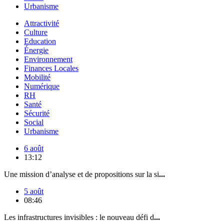
Urbanisme
Attractivité
Culture
Education
Énergie
Environnement
Finances Locales
Mobilité
Numérique
RH
Santé
Sécurité
Social
Urbanisme
6 août
13:12
Une mission d’analyse et de propositions sur la si
...
5 août
08:46
Les infrastructures invisibles : le nouveau défi d
...