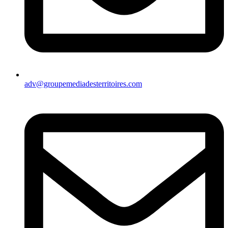
adv@groupemediadesterritoires.com