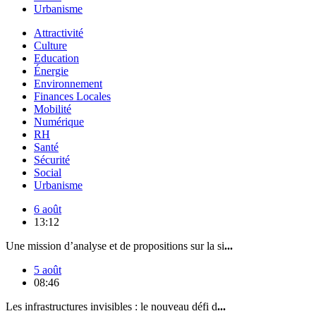
Urbanisme
Attractivité
Culture
Education
Énergie
Environnement
Finances Locales
Mobilité
Numérique
RH
Santé
Sécurité
Social
Urbanisme
6 août
13:12
Une mission d’analyse et de propositions sur la si
...
5 août
08:46
Les infrastructures invisibles : le nouveau défi d
...