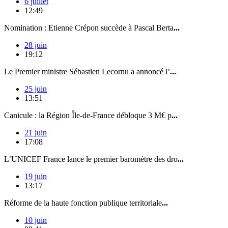
6 juillet
12:49
Nomination : Etienne Crépon succède à Pascal Berta
...
28 juin
19:12
Le Premier ministre Sébastien Lecornu a annoncé l’
...
25 juin
13:51
Canicule : la Région Île-de-France débloque 3 M€ p
...
21 juin
17:08
L’UNICEF France lance le premier baromètre des dro
...
19 juin
13:17
Réforme de la haute fonction publique territoriale
...
10 juin