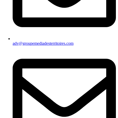
adv@groupemediadesterritoires.com