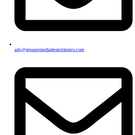
adv@groupemediadesterritoires.com