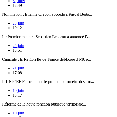
6 juillet
12:49
Nomination : Etienne Crépon succède à Pascal Berta
...
28 juin
19:12
Le Premier ministre Sébastien Lecornu a annoncé l’
...
25 juin
13:51
Canicule : la Région Île-de-France débloque 3 M€ p
...
21 juin
17:08
L’UNICEF France lance le premier baromètre des dro
...
19 juin
13:17
Réforme de la haute fonction publique territoriale
...
10 juin