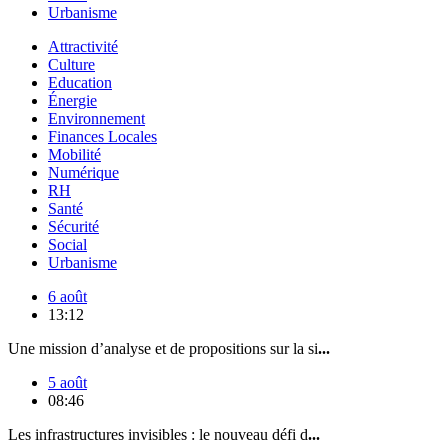
Urbanisme
Attractivité
Culture
Education
Énergie
Environnement
Finances Locales
Mobilité
Numérique
RH
Santé
Sécurité
Social
Urbanisme
6 août
13:12
Une mission d’analyse et de propositions sur la si
...
5 août
08:46
Les infrastructures invisibles : le nouveau défi d
...