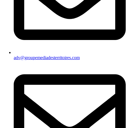
adv@groupemediadesterritoires.com