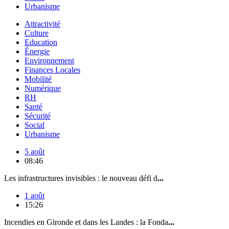
Urbanisme
Attractivité
Culture
Education
Énergie
Environnement
Finances Locales
Mobilité
Numérique
RH
Santé
Sécurité
Social
Urbanisme
5 août
08:46
Les infrastructures invisibles : le nouveau défi d
...
1 août
15:26
Incendies en Gironde et dans les Landes : la Fonda
...