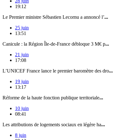
28 juin
19:12
Le Premier ministre Sébastien Lecornu a annoncé l’
...
25 juin
13:51
Canicule : la Région Île-de-France débloque 3 M€ p
...
21 juin
17:08
L’UNICEF France lance le premier baromètre des dro
...
19 juin
13:17
Réforme de la haute fonction publique territoriale
...
10 juin
08:41
Les attributions de logements sociaux en légère ha
...
8 juin