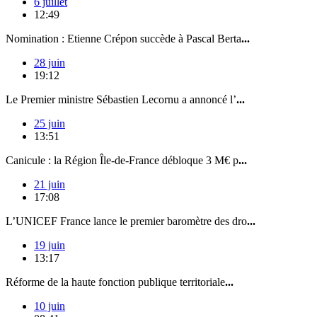
6 juillet
12:49
Nomination : Etienne Crépon succède à Pascal Berta
...
28 juin
19:12
Le Premier ministre Sébastien Lecornu a annoncé l’
...
25 juin
13:51
Canicule : la Région Île-de-France débloque 3 M€ p
...
21 juin
17:08
L’UNICEF France lance le premier baromètre des dro
...
19 juin
13:17
Réforme de la haute fonction publique territoriale
...
10 juin