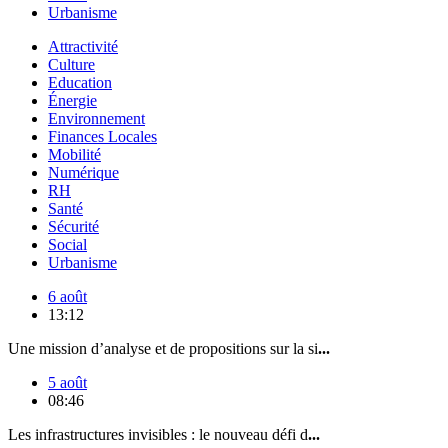
Urbanisme
Attractivité
Culture
Education
Énergie
Environnement
Finances Locales
Mobilité
Numérique
RH
Santé
Sécurité
Social
Urbanisme
6 août
13:12
Une mission d’analyse et de propositions sur la si
...
5 août
08:46
Les infrastructures invisibles : le nouveau défi d
...