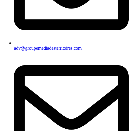
adv@groupemediadesterritoires.com