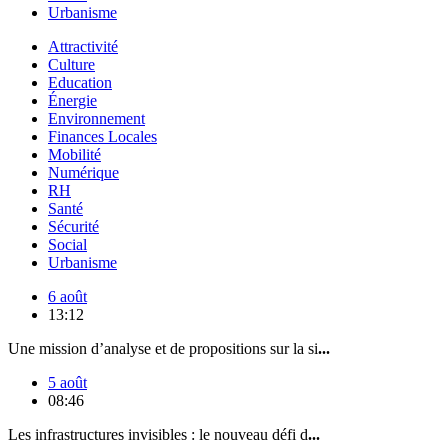
Urbanisme
Attractivité
Culture
Education
Énergie
Environnement
Finances Locales
Mobilité
Numérique
RH
Santé
Sécurité
Social
Urbanisme
6 août
13:12
Une mission d’analyse et de propositions sur la si
...
5 août
08:46
Les infrastructures invisibles : le nouveau défi d
...