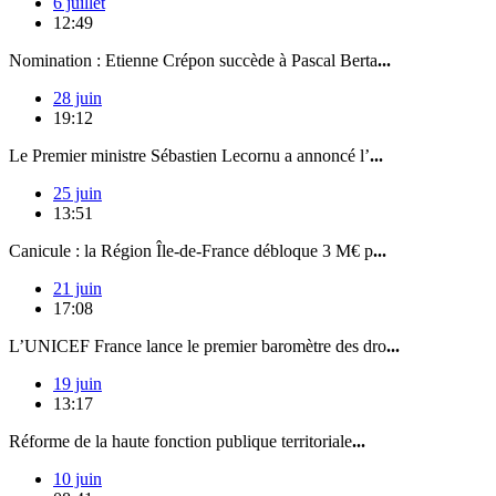
6 juillet
12:49
Nomination : Etienne Crépon succède à Pascal Berta
...
28 juin
19:12
Le Premier ministre Sébastien Lecornu a annoncé l’
...
25 juin
13:51
Canicule : la Région Île-de-France débloque 3 M€ p
...
21 juin
17:08
L’UNICEF France lance le premier baromètre des dro
...
19 juin
13:17
Réforme de la haute fonction publique territoriale
...
10 juin