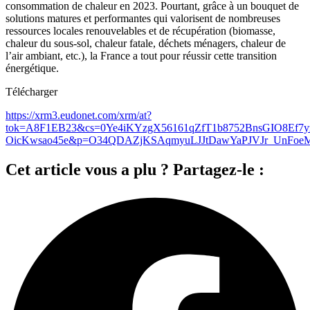
consommation de chaleur en 2023. Pourtant, grâce à un bouquet de
solutions matures et performantes qui valorisent de nombreuses
ressources locales renouvelables et de récupération (biomasse,
chaleur du sous-sol, chaleur fatale, déchets ménagers, chaleur de
l’air ambiant, etc.), la France a tout pour réussir cette transition
énergétique.
Télécharger
https://xrm3.eudonet.com/xrm/at?
tok=A8F1EB23&cs=0Ye4iKYzgX56161qZfT1b8752BnsGIO8Ef7y
OicKwsao45e&p=O34QDAZjKSAqmyuLJJtDawYaPJVJr_UnFoe
Cet article vous a plu ? Partagez-le :