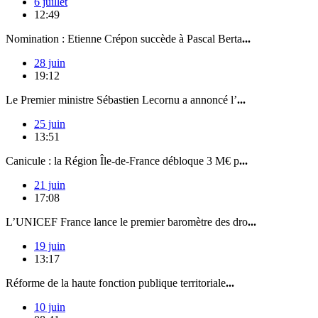
6 juillet
12:49
Nomination : Etienne Crépon succède à Pascal Berta
...
28 juin
19:12
Le Premier ministre Sébastien Lecornu a annoncé l’
...
25 juin
13:51
Canicule : la Région Île-de-France débloque 3 M€ p
...
21 juin
17:08
L’UNICEF France lance le premier baromètre des dro
...
19 juin
13:17
Réforme de la haute fonction publique territoriale
...
10 juin