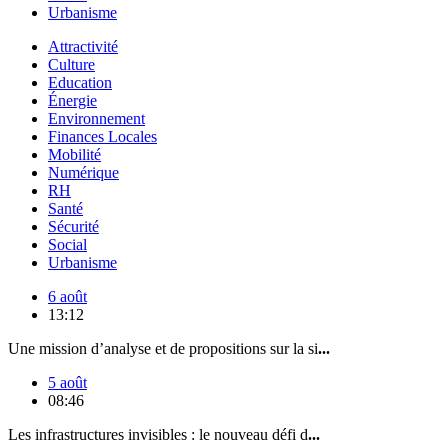
Urbanisme
Attractivité
Culture
Education
Énergie
Environnement
Finances Locales
Mobilité
Numérique
RH
Santé
Sécurité
Social
Urbanisme
6 août
13:12
Une mission d’analyse et de propositions sur la si
...
5 août
08:46
Les infrastructures invisibles : le nouveau défi d
...