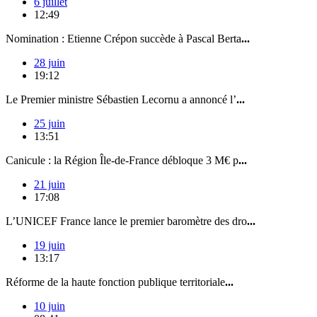
6 juillet
12:49
Nomination : Etienne Crépon succède à Pascal Berta
...
28 juin
19:12
Le Premier ministre Sébastien Lecornu a annoncé l’
...
25 juin
13:51
Canicule : la Région Île-de-France débloque 3 M€ p
...
21 juin
17:08
L’UNICEF France lance le premier baromètre des dro
...
19 juin
13:17
Réforme de la haute fonction publique territoriale
...
10 juin