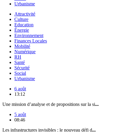
Urbanisme
Attractivité
Culture
Education
Énergie
Environnement
Finances Locales
Mobilité
Numérique
RH
Santé
Sécurité
Social
Urbanisme
6 août
13:12
Une mission d’analyse et de propositions sur la si
...
5 août
08:46
Les infrastructures invisibles : le nouveau défi d
...