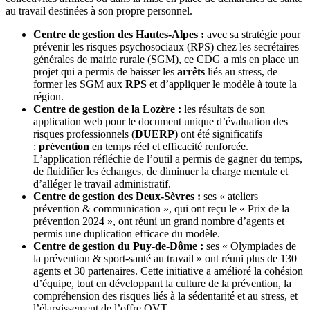
au travail destinées à son propre personnel.
Centre de gestion des Hautes-Alpes :
avec sa stratégie pour
prévenir les risques psychosociaux (RPS) chez les secrétaires
générales de mairie rurale (SGM), ce CDG a mis en place un
projet qui a permis de baisser les
arrêts
liés au stress, de
former les SGM aux
RPS
et d’appliquer le modèle à toute la
région.
Centre de gestion de la Lozère :
les résultats de son
application web pour le document unique d’évaluation des
risques professionnels (
DUERP
) ont été significatifs
:
prévention
en temps réel et efficacité renforcée.
L’application réfléchie de l’outil a permis de gagner du temps,
de fluidifier les échanges, de diminuer la charge mentale et
d’alléger le travail administratif.
Centre de gestion des Deux-Sèvres :
ses « ateliers
prévention & communication », qui ont reçu le « Prix de la
prévention 2024 », ont réuni un grand nombre d’agents et
permis une duplication efficace du modèle.
Centre de gestion du Puy-de-Dôme :
ses « Olympiades de
la prévention & sport-santé au travail » ont réuni plus de 130
agents et 30 partenaires. Cette initiative a amélioré la cohésion
d’équipe, tout en développant la culture de la prévention, la
compréhension des risques liés à la sédentarité et au stress, et
l’élargissement de l’offre QVT.