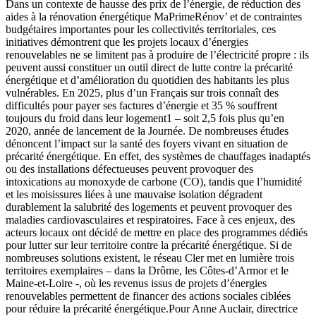
Dans un contexte de hausse des prix de l’énergie, de réduction des
aides à la rénovation énergétique MaPrimeRénov’ et de contraintes
budgétaires importantes pour les collectivités territoriales, ces
initiatives démontrent que les projets locaux d’énergies
renouvelables ne se limitent pas à produire de l’électricité propre : ils
peuvent aussi constituer un outil direct de lutte contre la précarité
énergétique et d’amélioration du quotidien des habitants les plus
vulnérables. En 2025, plus d’un Français sur trois connaît des
difficultés pour payer ses factures d’énergie et 35 % souffrent
toujours du froid dans leur logement1 – soit 2,5 fois plus qu’en
2020, année de lancement de la Journée. De nombreuses études
dénoncent l’impact sur la santé des foyers vivant en situation de
précarité énergétique. En effet, des systèmes de chauffages inadaptés
ou des installations défectueuses peuvent provoquer des
intoxications au monoxyde de carbone (CO), tandis que l’humidité
et les moisissures liées à une mauvaise isolation dégradent
durablement la salubrité des logements et peuvent provoquer des
maladies cardiovasculaires et respiratoires. Face à ces enjeux, des
acteurs locaux ont décidé de mettre en place des programmes dédiés
pour lutter sur leur territoire contre la précarité énergétique. Si de
nombreuses solutions existent, le réseau Cler met en lumière trois
territoires exemplaires – dans la Drôme, les Côtes-d’Armor et le
Maine-et-Loire -, où les revenus issus de projets d’énergies
renouvelables permettent de financer des actions sociales ciblées
pour réduire la précarité énergétique.Pour Anne Auclair, directrice