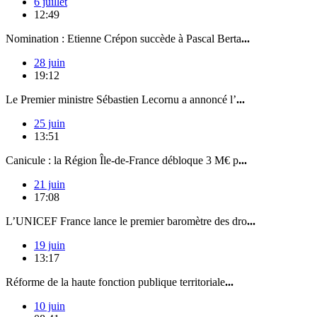
6 juillet
12:49
Nomination : Etienne Crépon succède à Pascal Berta
...
28 juin
19:12
Le Premier ministre Sébastien Lecornu a annoncé l’
...
25 juin
13:51
Canicule : la Région Île-de-France débloque 3 M€ p
...
21 juin
17:08
L’UNICEF France lance le premier baromètre des dro
...
19 juin
13:17
Réforme de la haute fonction publique territoriale
...
10 juin