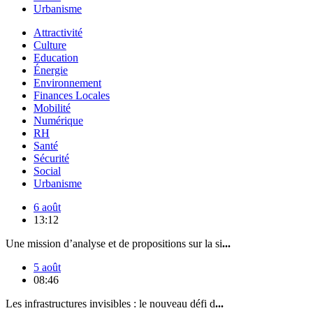
Urbanisme
Attractivité
Culture
Education
Énergie
Environnement
Finances Locales
Mobilité
Numérique
RH
Santé
Sécurité
Social
Urbanisme
6 août
13:12
Une mission d’analyse et de propositions sur la si
...
5 août
08:46
Les infrastructures invisibles : le nouveau défi d
...