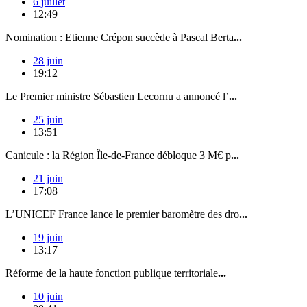
6 juillet
12:49
Nomination : Etienne Crépon succède à Pascal Berta
...
28 juin
19:12
Le Premier ministre Sébastien Lecornu a annoncé l’
...
25 juin
13:51
Canicule : la Région Île-de-France débloque 3 M€ p
...
21 juin
17:08
L’UNICEF France lance le premier baromètre des dro
...
19 juin
13:17
Réforme de la haute fonction publique territoriale
...
10 juin