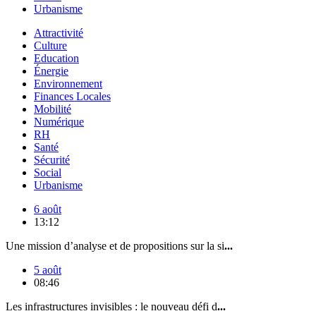
Urbanisme
Attractivité
Culture
Education
Énergie
Environnement
Finances Locales
Mobilité
Numérique
RH
Santé
Sécurité
Social
Urbanisme
6 août
13:12
Une mission d’analyse et de propositions sur la si
...
5 août
08:46
Les infrastructures invisibles : le nouveau défi d
...