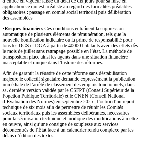
d’entrée en vigueur laisse un délai de dix jours pour sa mise en
application ce qui est irréaliste au regard des formalités préalables
obligatoires : passage en comité social territorial puis délibération
des assemblées
•
Risques financiers
Ces conditions entraînent la suppression
automatique de plusieurs éléments de rémunération, tels que la
nouvelle bonification indiciaire ou la prime de responsabilité pour
tous les DGS et DGA à partir de 40000 habitants avec des effets dès
le mois de juillet sans rattrapage possible en l’état. La méthode de
transposition place ainsi les agents dans une situation financière
inacceptable et unique dans l’histoire des réformes.
Afin de garantir la réussite de cette réforme sans déstabilisation
majeure le collectif signataire demande expressément la publication
immédiate de l’arrêté de classement des emplois fonctionnels, dans
sa. dernière version validée par le CSFPT (Conseil Supérieur de la
Fonction Publique Territoriale) et le CNEN (Conseil National
d’Évaluation des Normes) en septembre 2025 ; l’octroi d’un report
technique de six mois afin de permettre de réunir les Comités
sociaux territoriaux puis les assemblées délibérantes, nécessaires
pour la sécurisation technique et juridique des modifications à mettre
en œuvre, ainsi qu’une consigne de souplesse aux services
déconcentrés de l’État face à un calendrier rendu complexe par les
délais d’édition des textes.