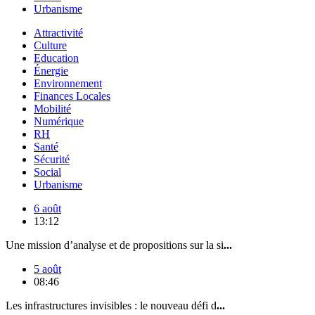
Urbanisme
Attractivité
Culture
Education
Énergie
Environnement
Finances Locales
Mobilité
Numérique
RH
Santé
Sécurité
Social
Urbanisme
6 août
13:12
Une mission d’analyse et de propositions sur la si
...
5 août
08:46
Les infrastructures invisibles : le nouveau défi d
...