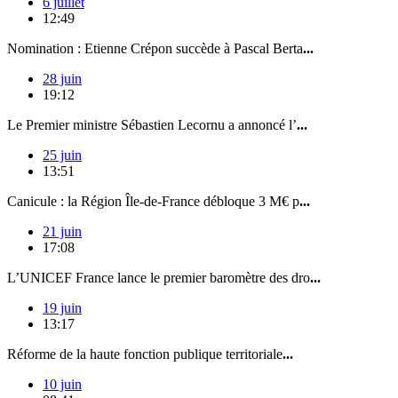
6 juillet
12:49
Nomination : Etienne Crépon succède à Pascal Berta
...
28 juin
19:12
Le Premier ministre Sébastien Lecornu a annoncé l’
...
25 juin
13:51
Canicule : la Région Île-de-France débloque 3 M€ p
...
21 juin
17:08
L’UNICEF France lance le premier baromètre des dro
...
19 juin
13:17
Réforme de la haute fonction publique territoriale
...
10 juin