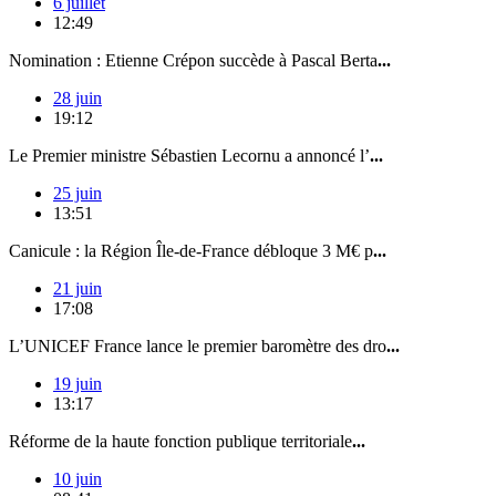
6 juillet
12:49
Nomination : Etienne Crépon succède à Pascal Berta
...
28 juin
19:12
Le Premier ministre Sébastien Lecornu a annoncé l’
...
25 juin
13:51
Canicule : la Région Île-de-France débloque 3 M€ p
...
21 juin
17:08
L’UNICEF France lance le premier baromètre des dro
...
19 juin
13:17
Réforme de la haute fonction publique territoriale
...
10 juin