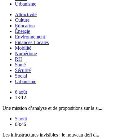
Urbanisme
Attractivité
Culture
Education
Énergie
Environnement
Finances Locales
Mobilité
Numérique
RH
Santé
Sécurité
Social
Urbanisme
6 août
13:12
Une mission d’analyse et de propositions sur la si
...
5 août
08:46
Les infrastructures invisibles : le nouveau défi d
...