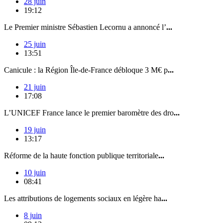
28 juin
19:12
Le Premier ministre Sébastien Lecornu a annoncé l’
...
25 juin
13:51
Canicule : la Région Île-de-France débloque 3 M€ p
...
21 juin
17:08
L’UNICEF France lance le premier baromètre des dro
...
19 juin
13:17
Réforme de la haute fonction publique territoriale
...
10 juin
08:41
Les attributions de logements sociaux en légère ha
...
8 juin