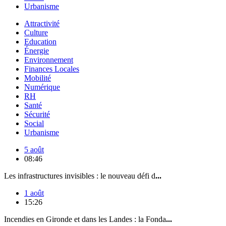
Urbanisme
Attractivité
Culture
Education
Énergie
Environnement
Finances Locales
Mobilité
Numérique
RH
Santé
Sécurité
Social
Urbanisme
5 août
08:46
Les infrastructures invisibles : le nouveau défi d
...
1 août
15:26
Incendies en Gironde et dans les Landes : la Fonda
...